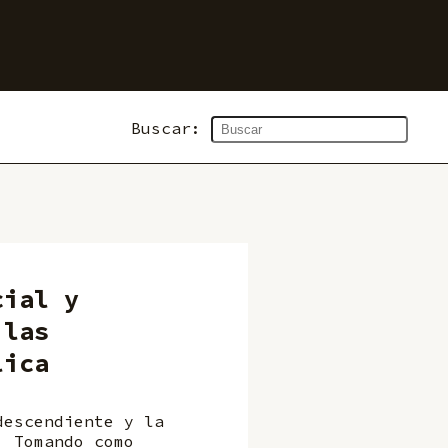
Buscar:
cial y
 las
lica
descendiente y la
. Tomando como