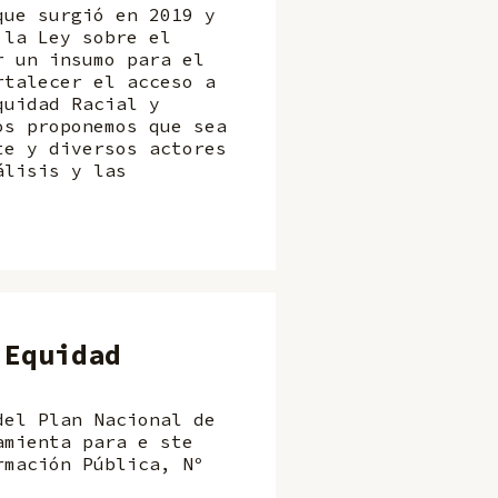
que surgió en 2019 y
 la Ley sobre el
r un insumo para el
rtalecer el acceso a
quidad Racial y
os proponemos que sea
te y diversos actores
álisis y las
 Equidad
del Plan Nacional de
amienta para e ste
rmación Pública, Nº