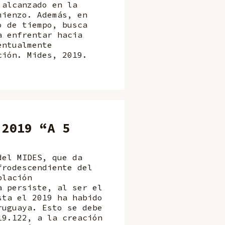
 alcanzado en la
mienzo. Además, en
o de tiempo, busca
a enfrentar hacia
entualmente
ción. Mides, 2019.
 2019 “A 5
del MIDES, que da
frodescendiente del
blación
a persiste, al ser el
sta el 2019 ha habido
ruguaya. Esto se debe
19.122, a la creación