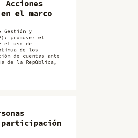
: Acciones
 en el marco
e Gestión y
P): promover el
y el uso de
ntinua de los
ción de cuentas ante
ia de la República,
rsonas
 participación