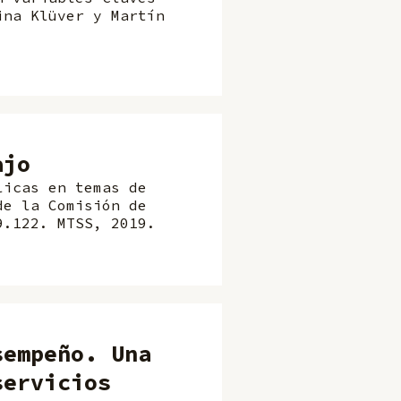
ina Klüver y Martín
ajo
licas en temas de
de la Comisión de
9.122. MTSS, 2019.
sempeño. Una
servicios