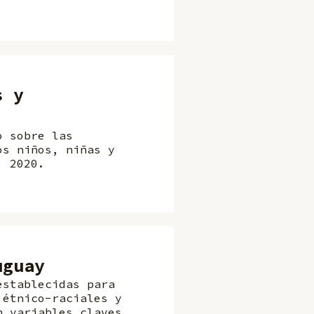
s y
o sobre las
os niños, niñas y
, 2020.
uguay
establecidas para
 étnico-raciales y
n variables claves